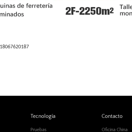
 18067620187
Tecnología
Contacto
Pruebas
Oficina China