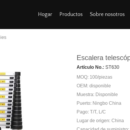
Hogar
Productos
Sobre nosotros
pies
Escalera telescó
Artículo No.:
ST630
MOQ: 100/piezas
OEM: disponible
Muestra: Disponible
Puerto: Ningbo China
Pago: T/T, L/C
Lugar de origen: China
Capacidad de suministro: