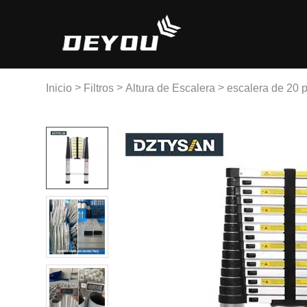
>
>
>
Inicio
Filtros
Altura de Escalera
escalera de 20 