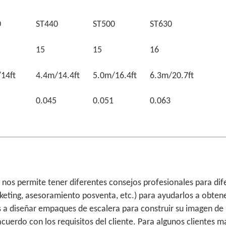
0
ST440
ST500
ST630
15
15
16
14ft
4.4m/14.4ft
5.0m/16.4ft
6.3m/20.7ft
0.045
0.051
0.063
nos permite tener diferentes consejos profesionales para dife
keting, asesoramiento posventa, etc.) para ayudarlos a obte
a diseñar empaques de escalera para construir su imagen de ma
acuerdo con los requisitos del cliente. Para algunos client