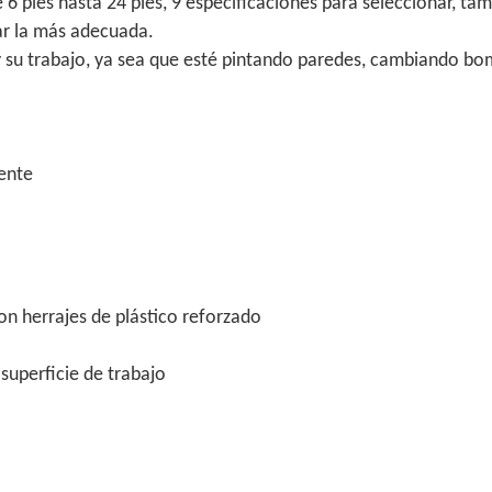
6 pies hasta 24 pies, 9 especificaciones para seleccionar, tam
ar la más adecuada.
y su trabajo, ya sea que esté pintando paredes, cambiando bo
tente
on herrajes de plástico reforzado
superficie de trabajo