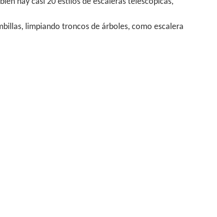
bién hay casi 20 estilos de escaleras telescópicas,
mbillas, limpiando troncos de árboles, como escalera