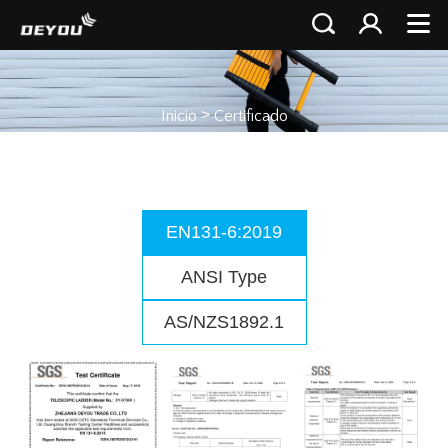
>
Inicio
Certificado
EN131-6:2019
ANSI Type
AS/NZS1892.1