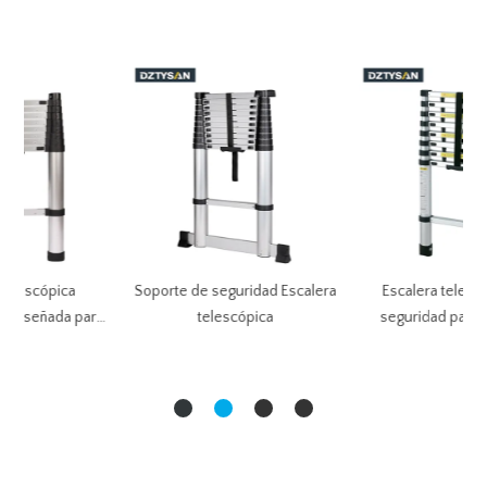
Soporte de seguridad Escalera
Escalera telescópica con
para
telescópica
seguridad para los dedos