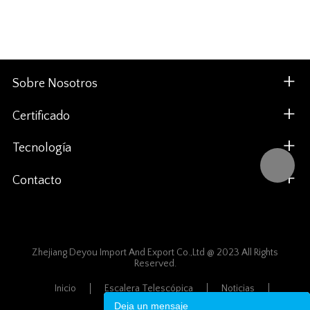
Sobre Nosotros
Certificado
Tecnología
Contacto
Zhejiang Deyou Import And Export Co.,Ltd @ 2023 All Rights
Reserved.
Inicio
Escalera Telescópica
Noticias
Mapa Del Sitio
Deja un mensaje