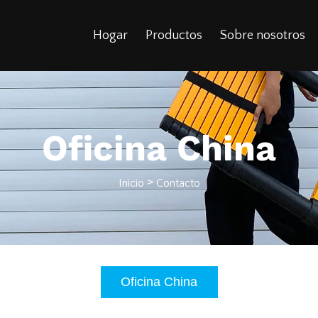
Hogar
Productos
Sobre nosotros
Oficina China
>
Inicio
Contacto
Oficina China