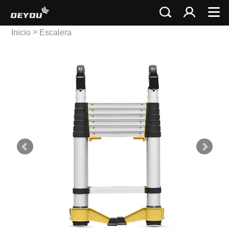
>
Inicio
Escalera
>
Telescópica
Escalera
telescópica múltiple