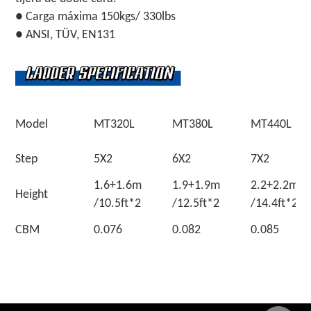
● Carga máxima 150kgs/ 330lbs
● ANSI, TÜV, EN131
Model
MT320L
MT380L
MT440L
Step
5X2
6X2
7X2
1.6+1.6m
1.9+1.9m
2.2+2.
Height
/10.5ft*2
/12.5ft*2
/14.4ft*2
CBM
0.076
0.082
0.085