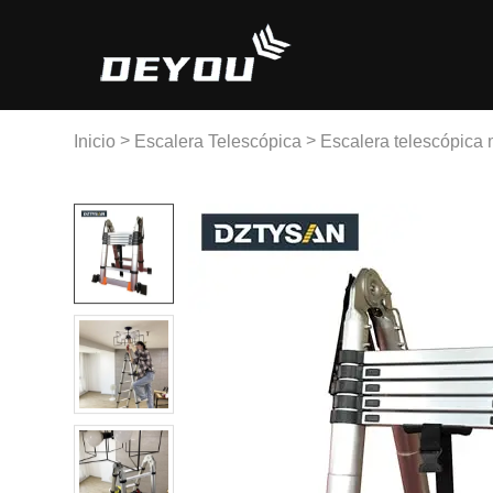
>
>
Inicio
Escalera Telescópica
Escalera telescópica 