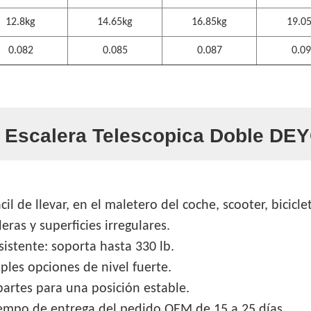
12.8kg
14.65kg
16.85kg
19.0
0.082
0.085
0.087
0.0
a Escalera Telescopica Doble DE
 de llevar, en el maletero del coche, scooter, bicicle
eras y superficies irregulares.
istente: soporta hasta 330 lb.
ples opciones de nivel fuerte.
partes para una posición estable.
iempo de entrega del pedido OEM de 15 a 25 días.