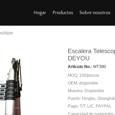
Hogar
Productos
Sobre nosotros
múltiple
Escalera Telesco
DEYOU
Artículo No.:
MT380
MOQ: 100/piezas
OEM: disponible
Muestra: Disponible
Puerto: Ningbo, Shanghá
Pago: T/T, L/C, PAYPAL
Capacidad de suministro: