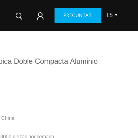
ES
PREGUNTAR
pica Doble Compacta Aluminio
i China
 3000 piezas por semana