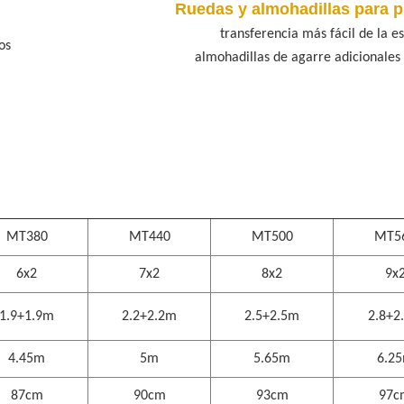
Ruedas y almohadillas para p
transferencia más fácil de la esc
os
almohadillas de agarre adicionales pa
MT380
MT440
MT500
MT5
6x2
7x2
8x2
9x
1.9+1.9m
2.2+2.2m
2.5+2.5m
2.8+2
4.45m
5m
5.65m
6.2
87cm
90cm
93cm
97c