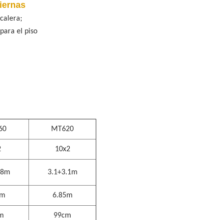
iernas
alera;
ra el piso
60
MT620
2
10x2
.8m
3.1+3.1m
5m
6.85m
m
99cm