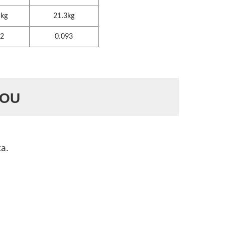
5kg
21.3kg
92
0.093
YOU
ta.