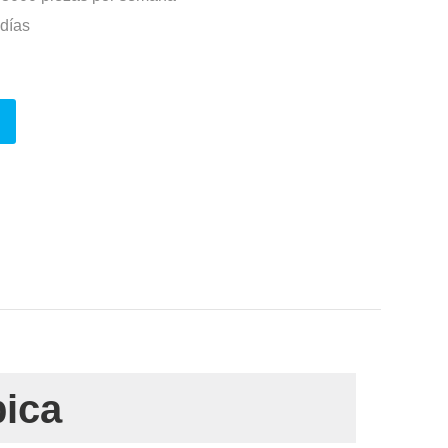
 días
pica