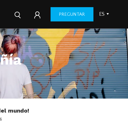
ES
PREGUNTAR
ñía
del mundo!
06