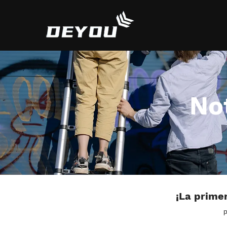
No
¡La prime
p